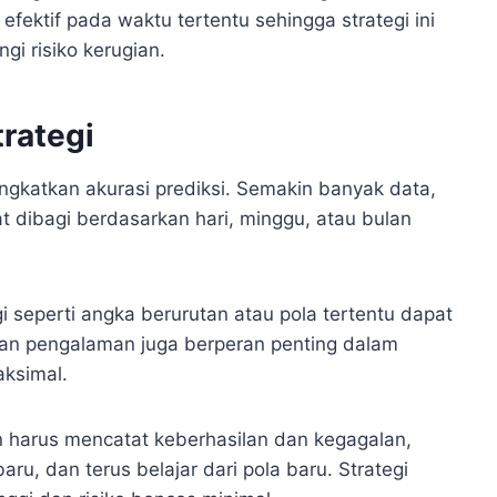
efektif pada waktu tertentu sehingga strategi ini
i risiko kerugian.
trategi
ngkatkan akurasi prediksi. Semakin banyak data,
t dibagi berdasarkan hari, minggu, atau bulan
gi seperti angka berurutan atau pola tertentu dapat
dan pengalaman juga berperan penting dalam
aksimal.
in harus mencatat keberhasilan dan kegagalan,
u, dan terus belajar dari pola baru. Strategi