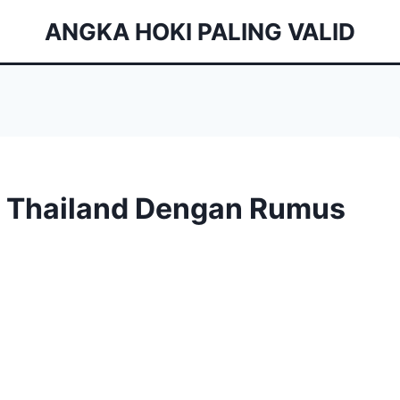
ANGKA HOKI PALING VALID
l Thailand Dengan Rumus