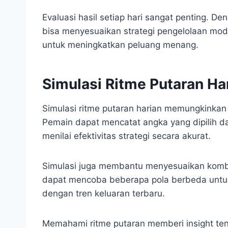
Evaluasi hasil setiap hari sangat penting.
bisa menyesuaikan strategi pengelolaan mod
untuk meningkatkan peluang menang.
Simulasi Ritme Putaran Ha
Simulasi ritme putaran harian memungkinkan 
Pemain dapat mencatat angka yang dipilih dan
menilai efektivitas strategi secara akurat.
Simulasi juga membantu menyesuaikan kombi
dapat mencoba beberapa pola berbeda untuk
dengan tren keluaran terbaru.
Memahami ritme putaran memberi insight te