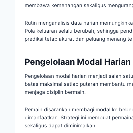
membawa kemenangan sekaligus mengurangi 
Rutin menganalisis data harian memungkinka
Pola keluaran selalu berubah, sehingga pen
prediksi tetap akurat dan peluang menang tet
Pengelolaan Modal Harian
Pengelolaan modal harian menjadi salah satu
batas maksimal setiap putaran membantu men
menjaga disiplin bermain.
Pemain disarankan membagi modal ke bebera
dimanfaatkan. Strategi ini membuat permaina
sekaligus dapat diminimalkan.