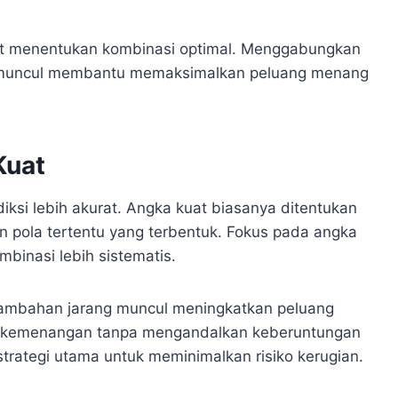
t menentukan kombinasi optimal. Menggabungkan
 muncul membantu memaksimalkan peluang menang
Kuat
iksi lebih akurat. Angka kuat biasanya ditentukan
an pola tertentu yang terbentuk. Fokus pada angka
inasi lebih sistematis.
ambahan jarang muncul meningkatkan peluang
si kemenangan tanpa mengandalkan keberuntungan
trategi utama untuk meminimalkan risiko kerugian.