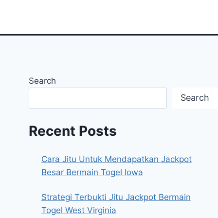
Search
Search
Recent Posts
Cara Jitu Untuk Mendapatkan Jackpot
Besar Bermain Togel Iowa
Strategi Terbukti Jitu Jackpot Bermain
Togel West Virginia