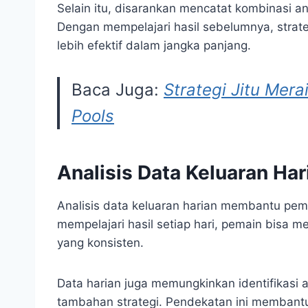
Selain itu, disarankan mencatat kombinasi 
Dengan mempelajari hasil sebelumnya, strat
lebih efektif dalam jangka panjang.
Baca Juga:
Strategi Jitu Mer
Pools
Analisis Data Keluaran Har
Analisis data keluaran harian membantu pe
mempelajari hasil setiap hari, pemain bisa 
yang konsisten.
Data harian juga memungkinkan identifikasi
tambahan strategi. Pendekatan ini memban