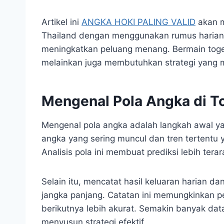
Artikel ini
ANGKA HOKI PALING VALID
akan m
Thailand dengan menggunakan rumus harian 
meningkatkan peluang menang. Bermain toge
melainkan juga membutuhkan strategi yang m
Mengenal Pola Angka di To
Mengenal pola angka adalah langkah awal ya
angka yang sering muncul dan tren tertentu y
Analisis pola ini membuat prediksi lebih ter
Selain itu, mencatat hasil keluaran harian
jangka panjang. Catatan ini memungkinkan 
berikutnya lebih akurat. Semakin banyak dat
menyusun strategi efektif.