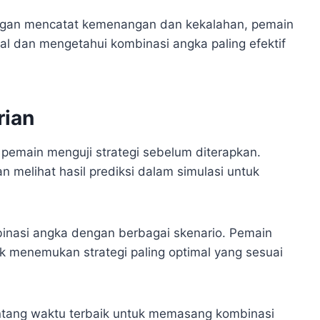
 Dengan mencatat kemenangan dan kekalahan, pemain
al dan mengetahui kombinasi angka paling efektif
rian
pemain menguji strategi sebelum diterapkan.
 melihat hasil prediksi dalam simulasi untuk
nasi angka dengan berbagai skenario. Pemain
 menemukan strategi paling optimal yang sesuai
ntang waktu terbaik untuk memasang kombinasi