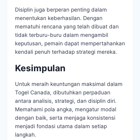
Disiplin juga berperan penting dalam
menentukan keberhasilan. Dengan
mematuhi rencana yang telah dibuat dan
tidak terburu-buru dalam mengambil
keputusan, pemain dapat mempertahankan
kendali penuh terhadap strategi mereka.
Kesimpulan
Untuk meraih keuntungan maksimal dalam
Togel Canada, dibutuhkan perpaduan
antara analisis, strategi, dan disiplin diri.
Memahami pola angka, mengatur modal
dengan baik, serta menjaga konsistensi
menjadi fondasi utama dalam setiap
langkah.