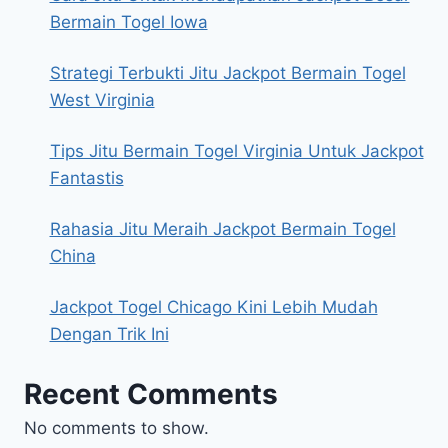
Bermain Togel Iowa
Strategi Terbukti Jitu Jackpot Bermain Togel
West Virginia
Tips Jitu Bermain Togel Virginia Untuk Jackpot
Fantastis
Rahasia Jitu Meraih Jackpot Bermain Togel
China
Jackpot Togel Chicago Kini Lebih Mudah
Dengan Trik Ini
Recent Comments
No comments to show.