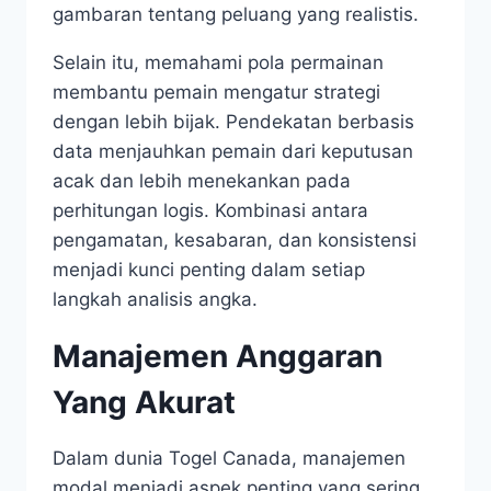
gambaran tentang peluang yang realistis.
Selain itu, memahami pola permainan
membantu pemain mengatur strategi
dengan lebih bijak. Pendekatan berbasis
data menjauhkan pemain dari keputusan
acak dan lebih menekankan pada
perhitungan logis. Kombinasi antara
pengamatan, kesabaran, dan konsistensi
menjadi kunci penting dalam setiap
langkah analisis angka.
Manajemen Anggaran
Yang Akurat
Dalam dunia Togel Canada, manajemen
modal menjadi aspek penting yang sering