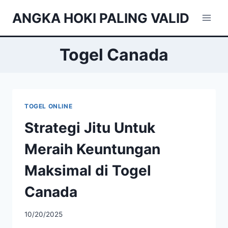
Skip
ANGKA HOKI PALING VALID
to
content
Togel Canada
TOGEL ONLINE
Strategi Jitu Untuk
Meraih Keuntungan
Maksimal di Togel
Canada
10/20/2025