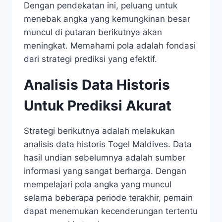
Dengan pendekatan ini, peluang untuk
menebak angka yang kemungkinan besar
muncul di putaran berikutnya akan
meningkat. Memahami pola adalah fondasi
dari strategi prediksi yang efektif.
Analisis Data Historis
Untuk Prediksi Akurat
Strategi berikutnya adalah melakukan
analisis data historis Togel Maldives. Data
hasil undian sebelumnya adalah sumber
informasi yang sangat berharga. Dengan
mempelajari pola angka yang muncul
selama beberapa periode terakhir, pemain
dapat menemukan kecenderungan tertentu