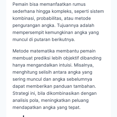
Pemain bisa memanfaatkan rumus
sederhana hingga kompleks, seperti sistem
kombinasi, probabilitas, atau metode
pengurangan angka. Tujuannya adalah
mempersempit kemungkinan angka yang
muncul di putaran berikutnya.
Metode matematika membantu pemain
membuat prediksi lebih objektif dibanding
hanya mengandalkan intuisi. Misalnya,
menghitung selisih antara angka yang
sering muncul dan angka sebelumnya
dapat memberikan panduan tambahan.
Strategi ini, bila dikombinasikan dengan
analisis pola, meningkatkan peluang
mendapatkan angka yang tepat.