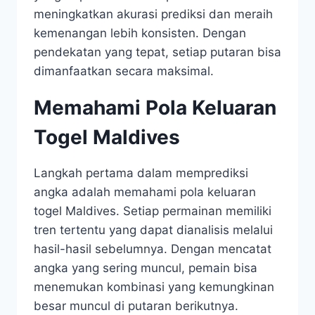
meningkatkan akurasi prediksi dan meraih
kemenangan lebih konsisten. Dengan
pendekatan yang tepat, setiap putaran bisa
dimanfaatkan secara maksimal.
Memahami Pola Keluaran
Togel Maldives
Langkah pertama dalam memprediksi
angka adalah memahami pola keluaran
togel Maldives. Setiap permainan memiliki
tren tertentu yang dapat dianalisis melalui
hasil-hasil sebelumnya. Dengan mencatat
angka yang sering muncul, pemain bisa
menemukan kombinasi yang kemungkinan
besar muncul di putaran berikutnya.