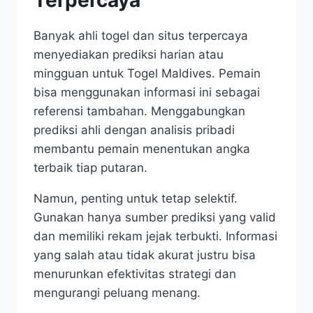
Banyak ahli togel dan situs terpercaya
menyediakan prediksi harian atau
mingguan untuk Togel Maldives. Pemain
bisa menggunakan informasi ini sebagai
referensi tambahan. Menggabungkan
prediksi ahli dengan analisis pribadi
membantu pemain menentukan angka
terbaik tiap putaran.
Namun, penting untuk tetap selektif.
Gunakan hanya sumber prediksi yang valid
dan memiliki rekam jejak terbukti. Informasi
yang salah atau tidak akurat justru bisa
menurunkan efektivitas strategi dan
mengurangi peluang menang.