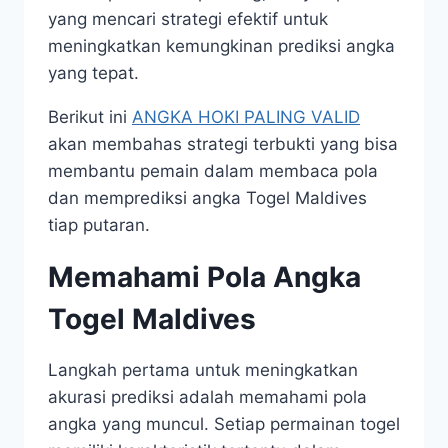
yang mencari strategi efektif untuk
meningkatkan kemungkinan prediksi angka
yang tepat.
Berikut ini
ANGKA HOKI PALING VALID
akan membahas strategi terbukti yang bisa
membantu pemain dalam membaca pola
dan memprediksi angka Togel Maldives
tiap putaran.
Memahami Pola Angka
Togel Maldives
Langkah pertama untuk meningkatkan
akurasi prediksi adalah memahami pola
angka yang muncul. Setiap permainan togel