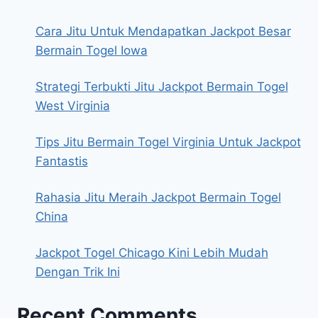
Cara Jitu Untuk Mendapatkan Jackpot Besar
Bermain Togel Iowa
Strategi Terbukti Jitu Jackpot Bermain Togel
West Virginia
Tips Jitu Bermain Togel Virginia Untuk Jackpot
Fantastis
Rahasia Jitu Meraih Jackpot Bermain Togel
China
Jackpot Togel Chicago Kini Lebih Mudah
Dengan Trik Ini
Recent Comments