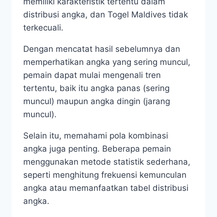
memiliki karakteristik tertentu dalam
distribusi angka, dan Togel Maldives tidak
terkecuali.
Dengan mencatat hasil sebelumnya dan
memperhatikan angka yang sering muncul,
pemain dapat mulai mengenali tren
tertentu, baik itu angka panas (sering
muncul) maupun angka dingin (jarang
muncul).
Selain itu, memahami pola kombinasi
angka juga penting. Beberapa pemain
menggunakan metode statistik sederhana,
seperti menghitung frekuensi kemunculan
angka atau memanfaatkan tabel distribusi
angka.