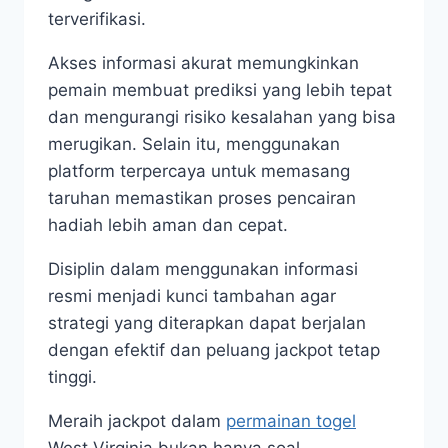
terverifikasi.
Akses informasi akurat memungkinkan
pemain membuat prediksi yang lebih tepat
dan mengurangi risiko kesalahan yang bisa
merugikan. Selain itu, menggunakan
platform terpercaya untuk memasang
taruhan memastikan proses pencairan
hadiah lebih aman dan cepat.
Disiplin dalam menggunakan informasi
resmi menjadi kunci tambahan agar
strategi yang diterapkan dapat berjalan
dengan efektif dan peluang jackpot tetap
tinggi.
Meraih jackpot dalam
permainan togel