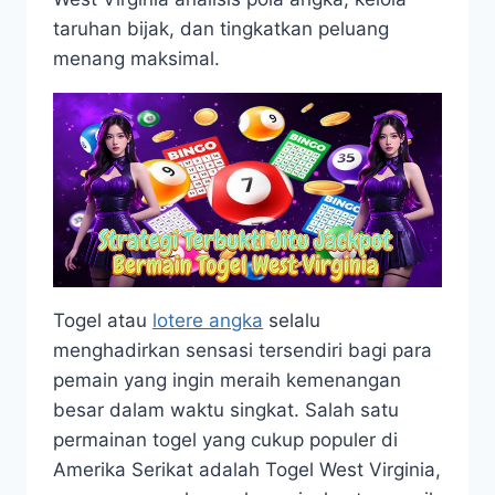
taruhan bijak, dan tingkatkan peluang
menang maksimal.
Togel atau
lotere angka
selalu
menghadirkan sensasi tersendiri bagi para
pemain yang ingin meraih kemenangan
besar dalam waktu singkat. Salah satu
permainan togel yang cukup populer di
Amerika Serikat adalah Togel West Virginia,