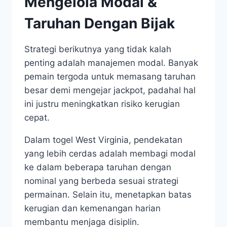
Mengelola Modal &
Taruhan Dengan Bijak
Strategi berikutnya yang tidak kalah
penting adalah manajemen modal. Banyak
pemain tergoda untuk memasang taruhan
besar demi mengejar jackpot, padahal hal
ini justru meningkatkan risiko kerugian
cepat.
Dalam togel West Virginia, pendekatan
yang lebih cerdas adalah membagi modal
ke dalam beberapa taruhan dengan
nominal yang berbeda sesuai strategi
permainan. Selain itu, menetapkan batas
kerugian dan kemenangan harian
membantu menjaga disiplin.