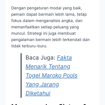
Dengan pengaturan modal yang baik,
pemain dapat bermain lebih lama, tetap
fokus dalam menganalisis angka, dan
memanfaatkan setiap peluang yang
muncul. Strategi ini juga membuat
pengalaman bermain lebih terkendali dan
tidak terburu-buru.
Baca Juga:
Fakta
Menarik Tentang
Togel Maroko Pools
Yang Jarang
Diketahui