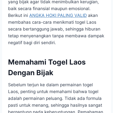
yang bijak agar tidak menimbulkan kerugian,
baik secara finansial maupun emosional.
Berikut ini
ANGKA HOKI PALING VALID
akan
membahas cara-cara menikmati togel Laos
secara bertanggung jawab, sehingga hiburan
tetap menyenangkan tanpa membawa dampak
negatif bagi diri sendiri.
Memahami Togel Laos
Dengan Bijak
Sebelum terjun ke dalam permainan togel
Laos, penting untuk memahami bahwa togel
adalah permainan peluang. Tidak ada formula
pasti untuk menang, sehingga hasilnya sangat
bergantung pada keberuntungan. Pemahaman