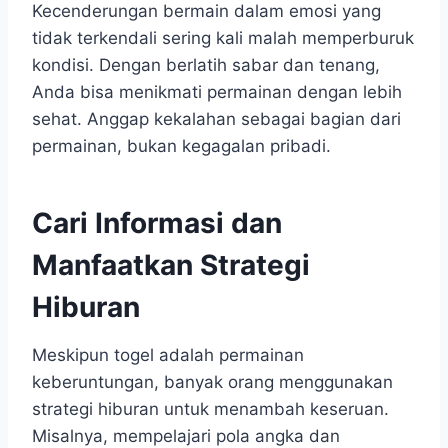
Kecenderungan bermain dalam emosi yang
tidak terkendali sering kali malah memperburuk
kondisi. Dengan berlatih sabar dan tenang,
Anda bisa menikmati permainan dengan lebih
sehat. Anggap kekalahan sebagai bagian dari
permainan, bukan kegagalan pribadi.
Cari Informasi dan
Manfaatkan Strategi
Hiburan
Meskipun togel adalah permainan
keberuntungan, banyak orang menggunakan
strategi hiburan untuk menambah keseruan.
Misalnya, mempelajari pola angka dan