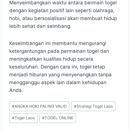
Menyeimbangkan waktu antara bermain togel
dengan kegiatan positif lain seperti olahraga,
hobi, atau bersosialisasi akan membuat hidup
lebih sehat dan seimbang.
Keseimbangan ini membantu mengurangi
ketergantungan pada permainan togel dan
meningkatkan kualitas hidup secara
keseluruhan. Dengan cara ini, togel tetap
menjadi hiburan yang menyenangkan tanpa
mengganggu aspek lain dalam kehidupan
Anda.
Post
#
ANGKA HOKI PALING VALID
#
Strategi Togel Laos
Tags:
#
Togel Laos
#
TOGEL ONLINE