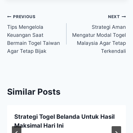
Post
PREVIOUS
NEXT
Tips Mengelola
Strategi Aman
navigation
Keuangan Saat
Mengatur Modal Togel
Bermain Togel Taiwan
Malaysia Agar Tetap
Agar Tetap Bijak
Terkendali
Similar Posts
Strategi Togel Belanda Untuk Hasil
Maksimal Hari Ini