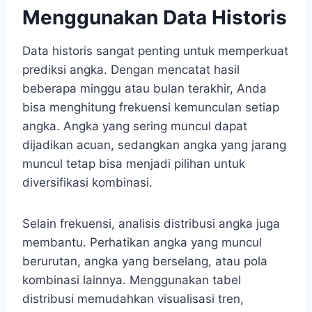
Menggunakan Data Historis
Data historis sangat penting untuk memperkuat
prediksi angka. Dengan mencatat hasil
beberapa minggu atau bulan terakhir, Anda
bisa menghitung frekuensi kemunculan setiap
angka. Angka yang sering muncul dapat
dijadikan acuan, sedangkan angka yang jarang
muncul tetap bisa menjadi pilihan untuk
diversifikasi kombinasi.
Selain frekuensi, analisis distribusi angka juga
membantu. Perhatikan angka yang muncul
berurutan, angka yang berselang, atau pola
kombinasi lainnya. Menggunakan tabel
distribusi memudahkan visualisasi tren,