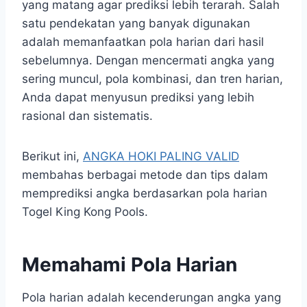
yang matang agar prediksi lebih terarah. Salah
satu pendekatan yang banyak digunakan
adalah memanfaatkan pola harian dari hasil
sebelumnya. Dengan mencermati angka yang
sering muncul, pola kombinasi, dan tren harian,
Anda dapat menyusun prediksi yang lebih
rasional dan sistematis.
Berikut ini,
ANGKA HOKI PALING VALID
membahas berbagai metode dan tips dalam
memprediksi angka berdasarkan pola harian
Togel King Kong Pools.
Memahami Pola Harian
Pola harian adalah kecenderungan angka yang