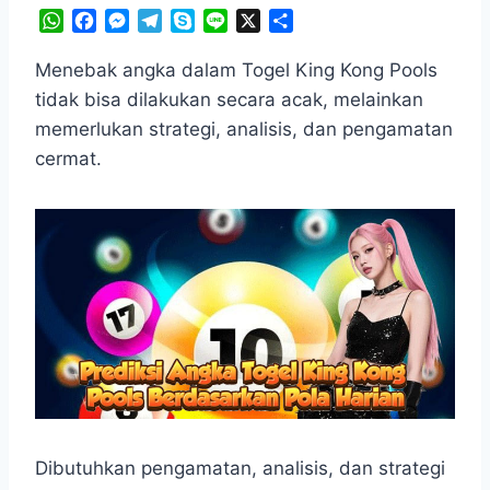
W
F
M
T
S
L
X
S
h
a
e
e
k
i
h
a
c
s
l
y
n
a
Menebak angka dalam Togel King Kong Pools
t
e
s
e
p
e
r
tidak bisa dilakukan secara acak, melainkan
s
b
e
g
e
e
memerlukan strategi, analisis, dan pengamatan
A
o
n
r
cermat.
p
o
g
a
p
k
e
m
r
Dibutuhkan pengamatan, analisis, dan strategi