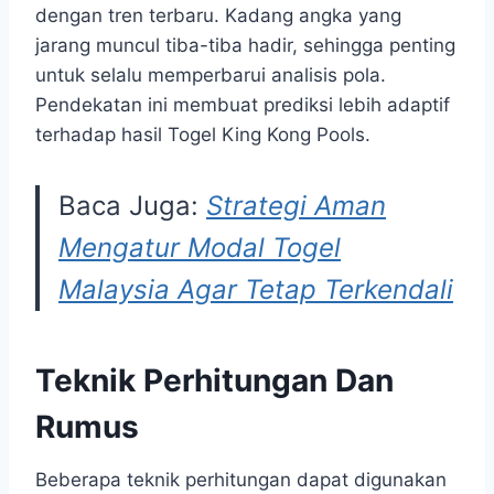
dengan tren terbaru. Kadang angka yang
jarang muncul tiba-tiba hadir, sehingga penting
untuk selalu memperbarui analisis pola.
Pendekatan ini membuat prediksi lebih adaptif
terhadap hasil Togel King Kong Pools.
Baca Juga:
Strategi Aman
Mengatur Modal Togel
Malaysia Agar Tetap Terkendali
Teknik Perhitungan Dan
Rumus
Beberapa teknik perhitungan dapat digunakan