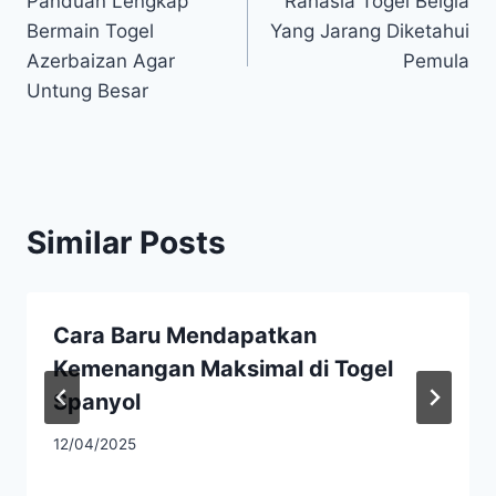
Panduan Lengkap
Rahasia Togel Belgia
navigation
Bermain Togel
Yang Jarang Diketahui
Azerbaizan Agar
Pemula
Untung Besar
Similar Posts
Cara Baru Mendapatkan
Kemenangan Maksimal di Togel
Spanyol
12/04/2025