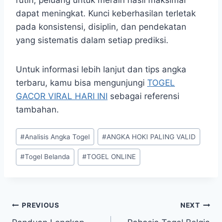
rutin, peluang untuk meraih hasil maksimal
dapat meningkat. Kunci keberhasilan terletak
pada konsistensi, disiplin, dan pendekatan
yang sistematis dalam setiap prediksi.
Untuk informasi lebih lanjut dan tips angka
terbaru, kamu bisa mengunjungi
TOGEL
GACOR VIRAL HARI INI
sebagai referensi
tambahan.
Post
#
Analisis Angka Togel
#
ANGKA HOKI PALING VALID
Tags:
#
Togel Belanda
#
TOGEL ONLINE
Post
PREVIOUS
NEXT