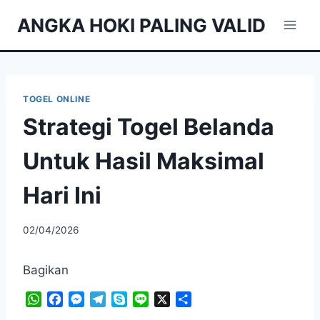
Skip
ANGKA HOKI PALING VALID
to
content
TOGEL ONLINE
Strategi Togel Belanda
Untuk Hasil Maksimal
Hari Ini
02/04/2026
Bagikan
W
F
M
T
S
L
X
S
h
a
e
e
k
i
h