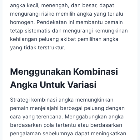
angka kecil, menengah, dan besar, dapat
mengurangi risiko memilih angka yang terlalu
homogen. Pendekatan ini membantu pemain
tetap sistematis dan mengurangi kemungkinan
kehilangan peluang akibat pemilihan angka
yang tidak terstruktur.
Menggunakan Kombinasi
Angka Untuk Variasi
Strategi kombinasi angka memungkinkan
pemain menjelajahi berbagai peluang dengan
cara yang terencana. Menggabungkan angka
berdasarkan pola tertentu atau berdasarkan
pengalaman sebelumnya dapat meningkatkan