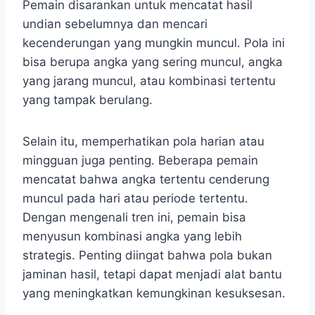
Pemain disarankan untuk mencatat hasil
undian sebelumnya dan mencari
kecenderungan yang mungkin muncul. Pola ini
bisa berupa angka yang sering muncul, angka
yang jarang muncul, atau kombinasi tertentu
yang tampak berulang.
Selain itu, memperhatikan pola harian atau
mingguan juga penting. Beberapa pemain
mencatat bahwa angka tertentu cenderung
muncul pada hari atau periode tertentu.
Dengan mengenali tren ini, pemain bisa
menyusun kombinasi angka yang lebih
strategis. Penting diingat bahwa pola bukan
jaminan hasil, tetapi dapat menjadi alat bantu
yang meningkatkan kemungkinan kesuksesan.