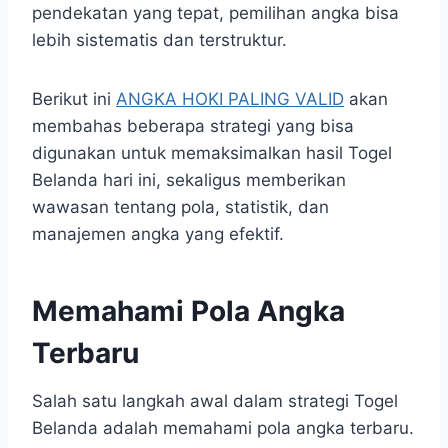
pendekatan yang tepat, pemilihan angka bisa
lebih sistematis dan terstruktur.
Berikut ini
ANGKA HOKI PALING VALID
akan
membahas beberapa strategi yang bisa
digunakan untuk memaksimalkan hasil Togel
Belanda hari ini, sekaligus memberikan
wawasan tentang pola, statistik, dan
manajemen angka yang efektif.
Memahami Pola Angka
Terbaru
Salah satu langkah awal dalam strategi Togel
Belanda adalah memahami pola angka terbaru.