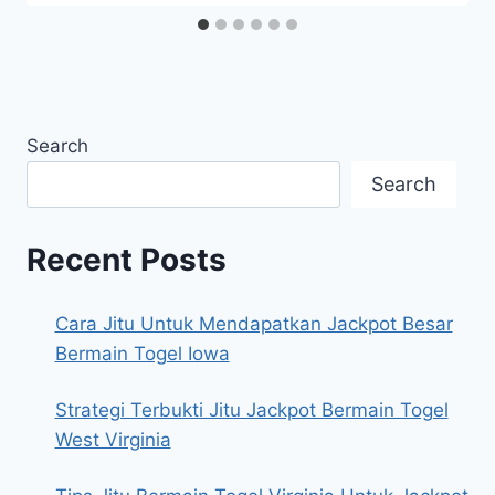
Search
Search
Recent Posts
Cara Jitu Untuk Mendapatkan Jackpot Besar
Bermain Togel Iowa
Strategi Terbukti Jitu Jackpot Bermain Togel
West Virginia