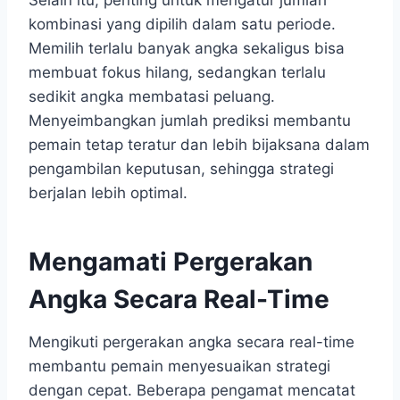
Selain itu, penting untuk mengatur jumlah
kombinasi yang dipilih dalam satu periode.
Memilih terlalu banyak angka sekaligus bisa
membuat fokus hilang, sedangkan terlalu
sedikit angka membatasi peluang.
Menyeimbangkan jumlah prediksi membantu
pemain tetap teratur dan lebih bijaksana dalam
pengambilan keputusan, sehingga strategi
berjalan lebih optimal.
Mengamati Pergerakan
Angka Secara Real-Time
Mengikuti pergerakan angka secara real-time
membantu pemain menyesuaikan strategi
dengan cepat. Beberapa pengamat mencatat